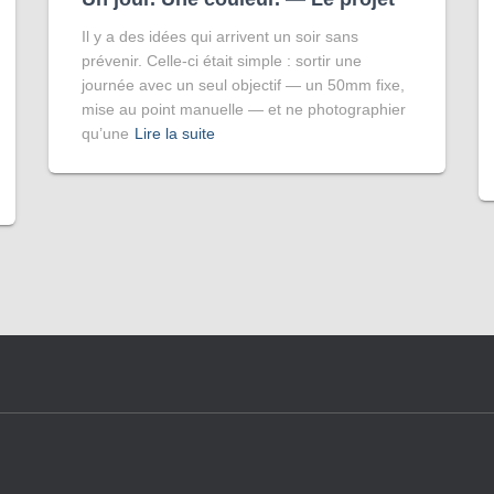
Il y a des idées qui arrivent un soir sans
prévenir. Celle-ci était simple : sortir une
journée avec un seul objectif — un 50mm fixe,
mise au point manuelle — et ne photographier
qu’une
Lire la suite