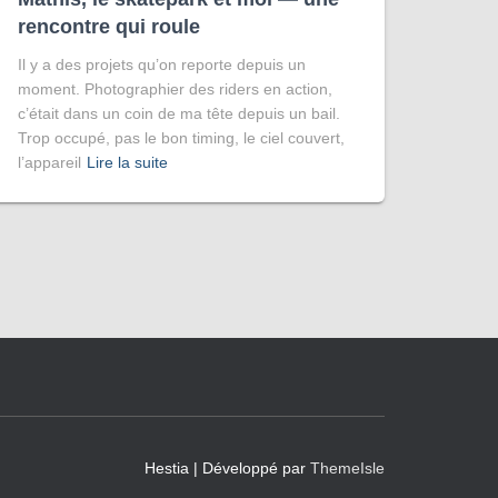
rencontre qui roule
Il y a des projets qu’on reporte depuis un
moment. Photographier des riders en action,
c’était dans un coin de ma tête depuis un bail.
Trop occupé, pas le bon timing, le ciel couvert,
l’appareil
Lire la suite
Hestia | Développé par
ThemeIsle