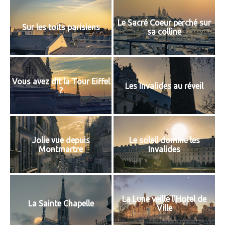
Le Sacré Coeur perché sur
Sur les toits parisiens
sa colline
Vous avez dit la Tour Eiffel
Les Invalides au réveil
?
Jolie vue depuis
Le soleil domine les
Montmartre
Invalides
La Lune veille l'Hotel de
La Sainte Chapelle
Ville