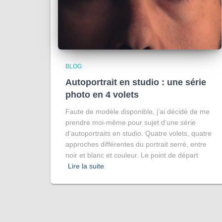
BLOG
Autoportrait en studio : une série
photo en 4 volets
Faute de modèle disponible, j’ai décidé de me
prendre moi-même pour sujet d’une série
d’autoportraits en studio. Quatre volets, quatre
approches différentes du portrait serré, entre
noir et blanc et couleur. Le point de départ
Lire la suite